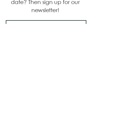
date? Then sign up for our
newsletter!
Join now!
By the way:
On our travel blog, you’ll find affiliate
links. If you book or buy something through one of
these links, we receive a small commission – at no
extra cost to you, of course. You’re helping us keep
the blog running and continue creating fresh
content for you. A huge thank you – we truly
appreciate your support!