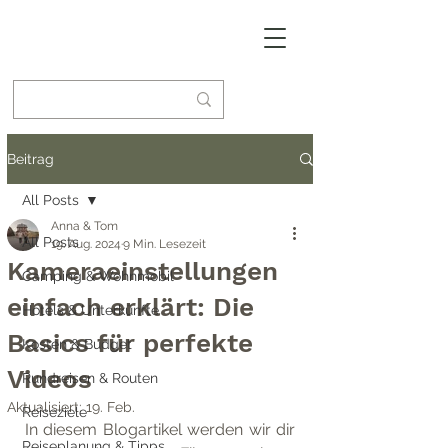
Beitrag
All Posts
Anna & Tom
All Posts
19. Aug. 2024
9 Min. Lesezeit
Kameraeinstellungen
Camping & Wohnmobil
einfach erklärt: Die
Hotels & Unterkünfte
Basics für perfekte
Kosten & Budget
Videos
Rundreisen & Routen
Aktualisiert:
19. Feb.
Reiseziele
In diesem Blogartikel werden wir dir 
Reiseplanung & Tipps