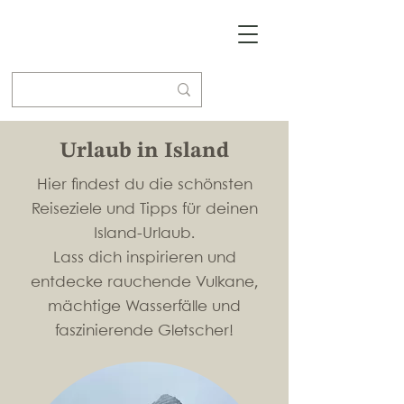
Urlaub in Island
Hier findest du die schönsten
Reiseziele und Tipps für deinen
Island-Urlaub.
Lass dich inspirieren und
entdecke rauchende Vulkane,
mächtige Wasserfälle und
faszinierende Gletscher!