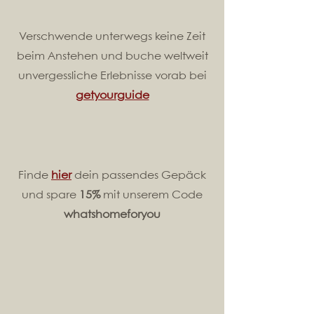
Verschwende unterwegs keine Zeit
beim Anstehen und buche weltweit
unvergessliche Erlebnisse vorab bei
getyourguide
Finde
hier
dein passendes Gepäck
und spare
15%
mit unserem Code
whatshomeforyou