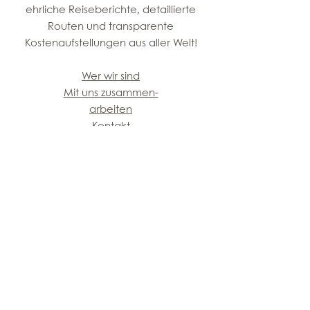
ehrliche Reiseberichte, detaillierte
Routen und transparente
Kostenaufstellungen aus aller Welt!
Wer wir sind
Mit uns zusammen-
arbeiten
Kontakt
Beliebte Reiseziele
3 Wochen Namibia Rundreise
Marokko Rundreise planen
Bali Rundreise 3 Wochen
Thailand Rundreise
Lappland beste Reisezeit
Budweis Sehenswürdigkeiten
Reiseplanung