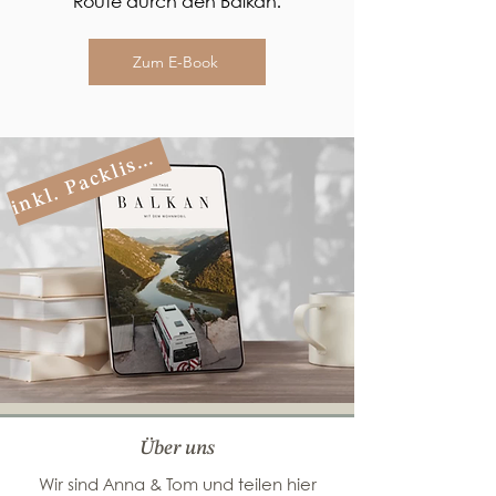
Route durch den Balkan.
Zum E-Book
n
k
l
.
P
a
c
k
l
i
t
i
e
!
s
Über uns
Wir sind Anna & Tom und teilen hier