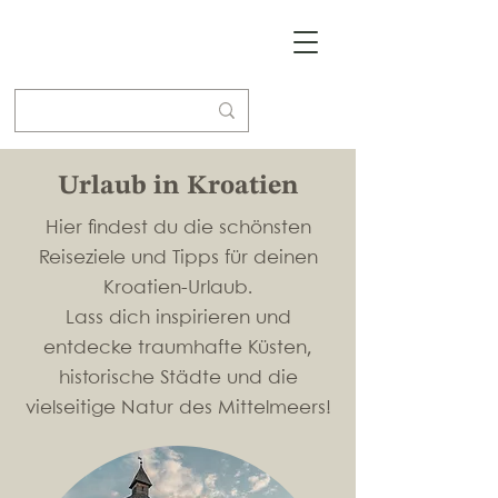
Urlaub in Kroatien
Hier findest du die schönsten
Reiseziele und Tipps für deinen
Kroatien-Urlaub.
Lass dich inspirieren und
entdecke traumhafte Küsten,
historische Städte und die
vielseitige Natur des Mittelmeers!