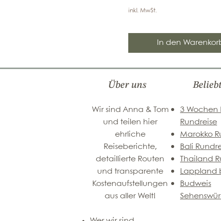
inkl. MwSt.
In den Warenkor
Über uns
Belieb
Wir sind Anna & Tom
3 Wochen
und teilen hier
Rundreise
ehrliche
Marokko R
Reiseberichte,
Bali Rundr
detaillierte Routen
Thailand R
und transparente
Lappland b
Kostenaufstellungen
Budweis
aus aller Welt!
Sehenswür
Wer wir sind