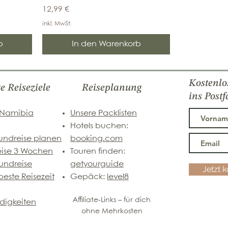
Preis
12,99 €
inkl. MwSt.
b
In den Warenkorb
Kostenlo
te Reiseziele
Reiseplanung
ins Postf
 Namibia
Unsere Packlisten
Hotels buchen:
undreise planen
booking.com
eise 3 Wochen
Touren finden:
undreise
getyourguide
Jetzt 
este Reisezeit
Gepäck:
level8
Affiliate-Links – für dich
digkeiten
ohne Mehrkosten