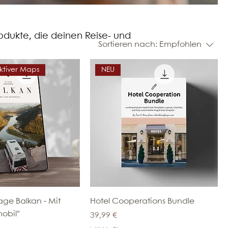
rodukte, die deinen Reise- und
Sortieren nach:
Empfohlen
aktiver Maps
NEU
age Balkan - Mit
Hotel Cooperations Bundle
obil"
Preis
39,99 €