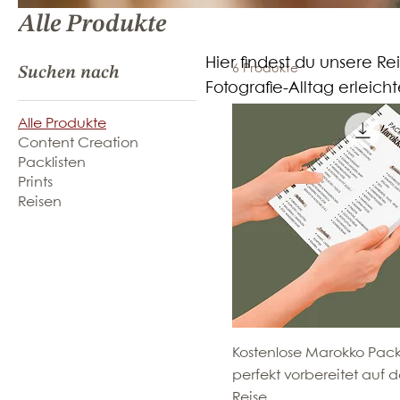
Alle Produkte
Hier findest du unsere Re
6 Produkte
Suchen nach
Fotografie-Alltag erleic
Alle Produkte
Content Creation
Packlisten
Prints
Reisen
Kostenlose Marokko Packl
perfekt vorbereitet auf 
Reise