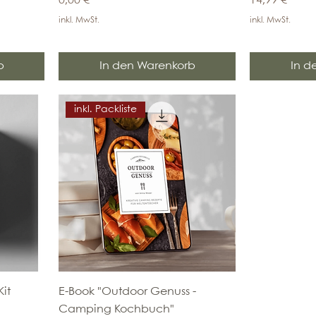
0,00 €
14,99 €
inkl. MwSt.
inkl. MwSt.
b
In den Warenkorb
In d
inkl. Packliste
it
E-Book "Outdoor Genuss -
Camping Kochbuch"