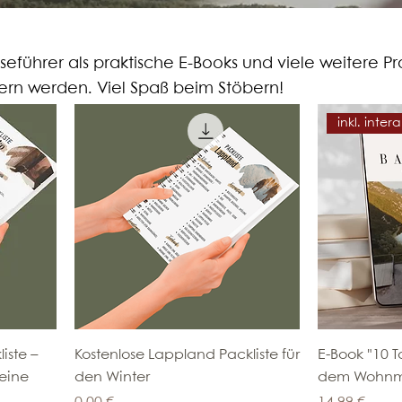
iseführer als praktische E-Books und viele weitere P
htern werden. Viel Spaß beim Stöbern!
inkl. inter
iste –
Kostenlose Lappland Packliste für
E-Book "10 T
deine
den Winter
dem Wohnm
Preis
Preis