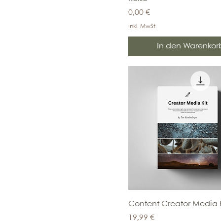
Preis
0,00 €
inkl. MwSt.
In den Warenkor
Content Creator Media K
Preis
19,99 €