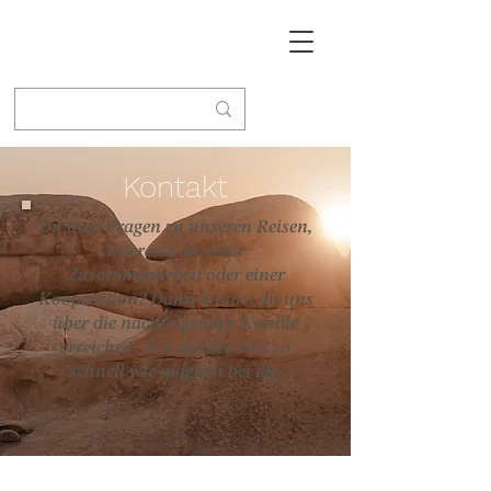
Kontakt
Du hast Fragen zu unseren Reisen,
Interesse an einer
Zusammenarbeit oder einer
Kooperation? Dann kannst du uns
über die nachfolgenden Kanäle
erreichen. Wir melden uns so
schnell wie möglich bei dir.