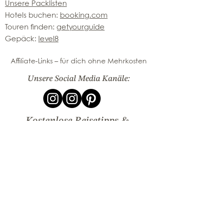
Unsere Packlisten
Hotels buchen:
booking.com
Touren finden:
getyourguide
Gepäck:
level8
Affiliate-Links – für dich ohne Mehrkosten
Unsere Social Media Kanäle:
Kostenlose Reisetipps &
Routen direkt ins Postfach
Jetzt kostenlose Reisetipps sichern