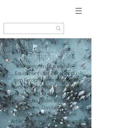
KATEGORIE
Equipment
Wir zeigen dir, welches
Equipment und Zubehör du
zum Fotografieren mit deiner
Kamera oder dem Smartphone
wirklich benötigst, um
gigantische Bilder aufnehmen
zu können. Darüber hinaus
findest du hier ausführliche
Artikel über nützliche Apps und