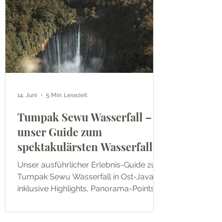
14. Juni
5 Min. Lesezeit
Tumpak Sewu Wasserfall –
unser Guide zum
spektakulärsten Wasserfall
Indonesiens
Unser ausführlicher Erlebnis-Guide zum
Tumpak Sewu Wasserfall in Ost-Java –
inklusive Highlights, Panorama-Points,
schwieriger Abstieg, beste Reisezeit,
Budget-Tipps und realistische Planung