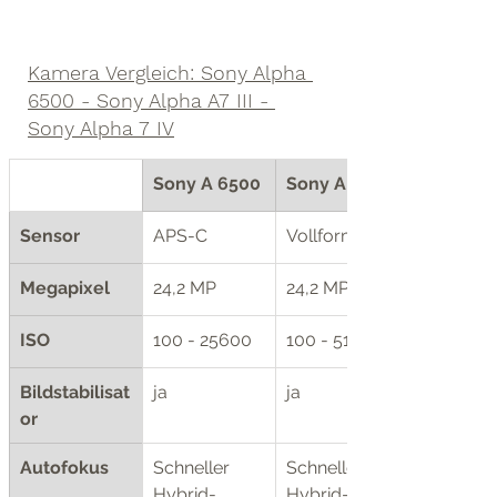
Kamera Vergleich: Sony Alpha 
6500 - Sony Alpha A7 III - 
Sony Alpha 7 IV
Sony A 6500
Sony A 7 III
Sensor
APS-C
Vollformat
Megapixel
24,2 MP
24,2 MP
ISO
100 - 25600
100 - 51200
Bildstabilisat
ja
ja
or
Autofokus
Schneller 
Schneller 
Hybrid-
Hybrid-