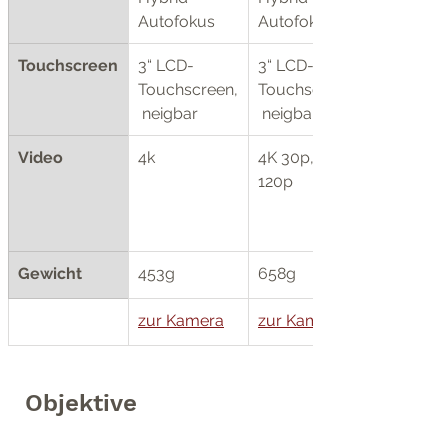
Autofokus
Autofokus
Touchscreen
3“ LCD-
3“ LCD-
Touchscreen,
Touchscreen,
 neigbar
 neigbar
Video
4k
4K 30p, FHD 
120p
Gewicht
453g
658g
zur Kamera
zur Kamera
Objektive