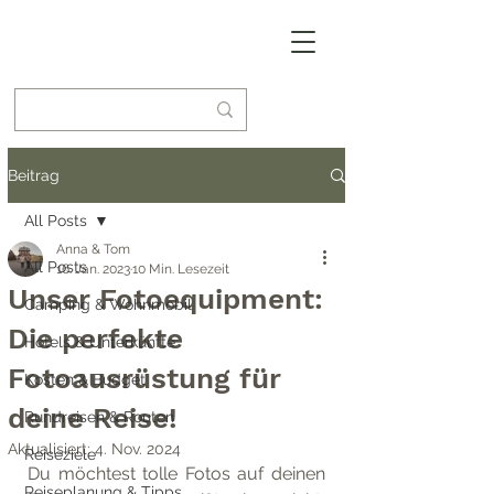
Beitrag
All Posts
Anna & Tom
All Posts
16. Jan. 2023
10 Min. Lesezeit
Unser Fotoequipment:
Camping & Wohnmobil
Die perfekte
Hotels & Unterkünfte
Fotoausrüstung für
Kosten & Budget
deine Reise!
Rundreisen & Routen
Aktualisiert:
4. Nov. 2024
Reiseziele
Du möchtest tolle Fotos auf deinen 
Reiseplanung & Tipps