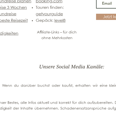
undreise planen
booking.com
eise 3 Wochen
Touren finden:
undreise
getyourguide
Jetzt 
este Reisezeit
Gepäck:
level8
Affiliate-Links – für dich
digkeiten
ohne Mehrkosten
Unsere Social Media Kanäle:
nks. Wenn du darüber buchst oder kaufst, erhalten wir eine klein
ser Bestes, alle Infos aktuell und korrekt für dich aufzubereite
ständigkeit der Inhalte übernehmen. Schadenersatzansprüche aufg