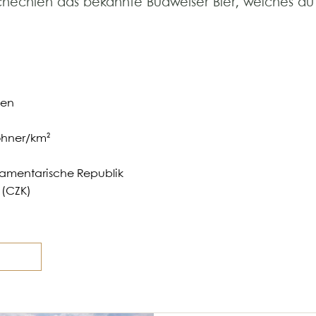
chechien das bekannte Budweiser Bier, welches du
nen
ohner/km²
lamentarische Republik
 (CZK)