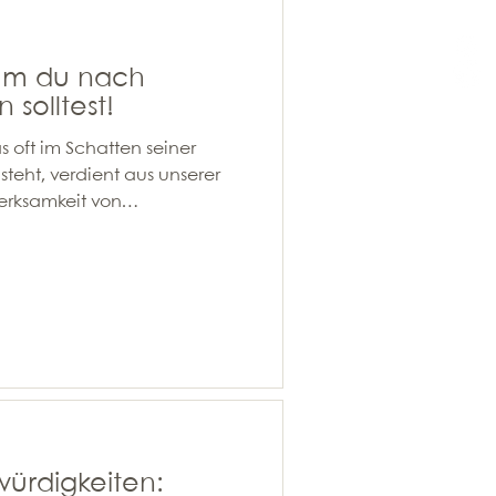
um du nach
 solltest!
s oft im Schatten seiner
eht, verdient aus unserer
merksamkeit von
rch seine reiche
ende Landschaft, einer
ner herzlichen Bevölkerung ist
ndes und vielseitiges
edingt besuchen solltest! 1.
 Die Hauptstadt Tschechiens,
hren Ruf als die
ürdigkeiten: