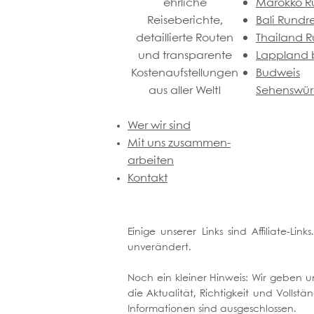
ehrliche
Marokko R
Reiseberichte,
Bali Rundr
detaillierte Routen
Thailand R
und transparente
Lappland b
Kostenaufstellungen
Budweis
aus aller Welt!
Sehenswür
Wer wir sind
Mit uns zusammen-
arbeiten
Kontakt
Einige unserer Links sind Affiliate-Li
unverändert.
Noch ein kleiner Hinweis: Wir geben un
die Aktualität, Richtigkeit und Voll
Informationen sind ausgeschlossen.