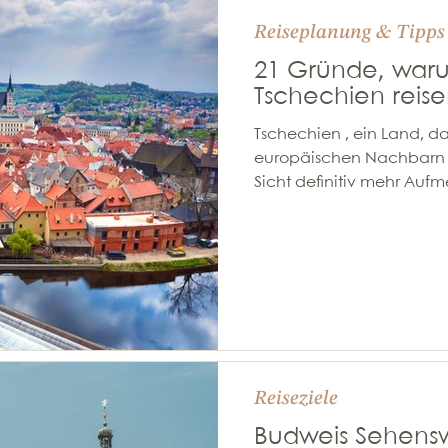
Reiseplanung & Tipps
21 Gründe, war
Tschechien reisen
Tschechien , ein Land, da
europäischen Nachbarn st
Sicht definitiv mehr Auf
Reiseliebhabern! Denn du
Geschichte, atemberaub
vielfältigen Kultur und ei
Tschechien ein fasziniere
Reiseziel, welches du unb
Prag - Die Goldene Stadt
Prag, verdient zweifellos i
Reiseziele
Budweis Sehensw