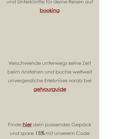
und Unterkünfte für deine Reisen auf
booking
Verschwende unterwegs keine Zeit
beim Anstehen und buche weltweit
unvergessliche Erlebnisse vorab bei
getyourguide
Finde
hier
dein passendes Gepäck
und spare
15%
mit unserem Code