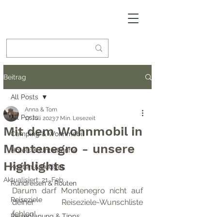
Beitrag
All Posts
Anna & Tom
All Posts
17. Juli 2023
7 Min. Lesezeit
Mit dem Wohnmobil in
Camping & Wohnmobil
Montenegro - unsere
Hotels & Unterkünfte
Highlights
Kosten & Budget
Aktualisiert:
21. Feb.
Rundreisen & Routen
Darum darf Montenegro nicht auf 
Reiseziele
deiner Reiseziele-Wunschliste 
fehlen! 
Reiseplanung & Tipps