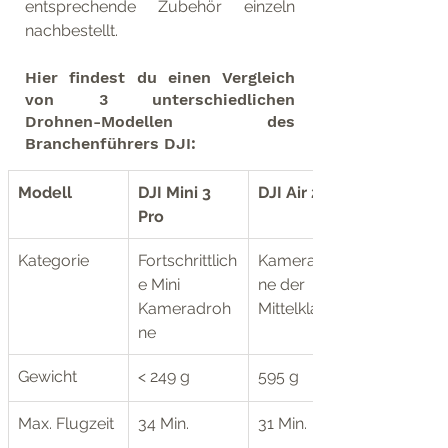
entsprechende Zubehör einzeln 
nachbestellt. 
Hier findest du einen Vergleich 
von 3 unterschiedlichen 
Drohnen-Modellen des 
Branchenführers DJI: 
Modell
DJI Mini 3 
DJI Air 2S
Pro
Kategorie
Fortschrittlich
Kameradroh
e Mini 
ne der 
Kameradroh
Mittelklasse
ne
Gewicht
< 249 g
595 g
Max. Flugzeit
34 Min.
31 Min.