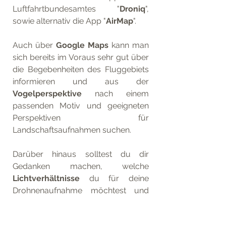
Luftfahrtbundesamtes "
Droniq
", 
sowie alternativ die App "
AirMap
". 
Auch über 
Google Maps
 kann man 
sich bereits im Voraus sehr gut über 
die Begebenheiten des Fluggebiets 
informieren und aus der 
Vogelperspektive
 nach einem 
passenden Motiv und geeigneten 
Perspektiven für 
Landschaftsaufnahmen suchen. 
Darüber hinaus solltest du dir 
Gedanken machen, welche 
Lichtverhältnisse
 du für deine 
Drohnenaufnahme möchtest und 
das 
Wetter
 im Blick haben. Starker 
Wind kann deine Drohne 