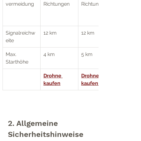
vermeidung
Richtungen
Richtungen
Signalreichw
12 km
12 km
eite
Max. 
4 km
5 km
Starthöhe
Drohne 
Drohne 
kaufen
kaufen   
2. Allgemeine 
Sicherheitshinweise