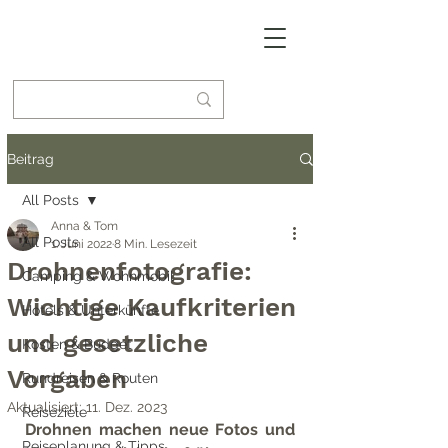
Beitrag
All Posts
Anna & Tom
All Posts
1. Juni 2022
8 Min. Lesezeit
Drohnenfotografie:
Camping & Wohnmobil
Wichtige Kaufkriterien
Hotels & Unterkünfte
und gesetzliche
Kosten & Budget
Vorgaben
Rundreisen & Routen
Aktualisiert:
11. Dez. 2023
Reiseziele
Drohnen machen neue Fotos und 
Reiseplanung & Tipps