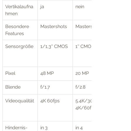
Vertikalaufna
ja
nein
hmen
Besondere 
Mastershots
Mastershots
Features
Sensorgröße
1/1,3'' CMOS
1'' CMOS
Pixel
48 MP
20 MP
Blende
f/1.7
f/2.8
Videoqualität
4K 60fps
5.4K/30fps 
4K/60fps
Hindernis-
in 3 
in 4 