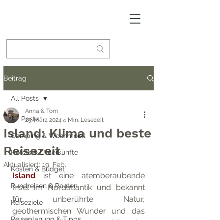
Beitrag
All Posts
Anna & Tom
All Posts
25. März 2024
4 Min. Lesezeit
Island: Klima und beste
Camping & Wohnmobil
Reisezeit
Hotels & Unterkünfte
Aktualisiert:
19. Feb.
Kosten & Budget
Island
 ist eine atemberaubende 
Rundreisen & Routen
Insel im Nordatlantik und bekannt 
für unberührte Natur, 
Reiseziele
geothermischen Wunder und das 
Reiseplanung & Tipps