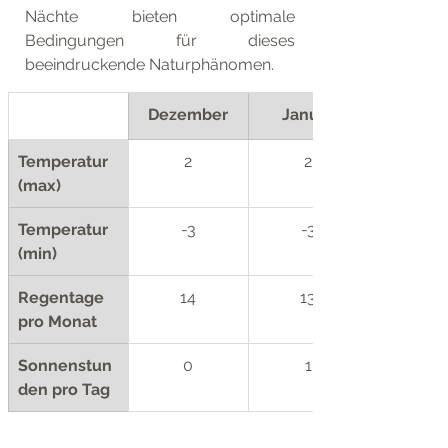
Nächte bieten optimale 
Bedingungen für dieses 
beeindruckende Naturphänomen.
Dezember
Januar
Temperatur 
2
2
(max)
Temperatur 
-3
-3
(min)
Regentage 
14
13
pro Monat
Sonnenstun
0
1
den pro Tag