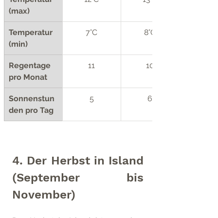
(max)
Temperatur 
7°C
8°C
(min)
Regentage 
11
10
pro Monat
Sonnenstun
5
6
den pro Tag
4. Der Herbst in Island 
(September bis 
November)