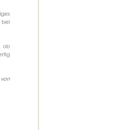
ges 
bei 
 
 ob 
tig 
von 