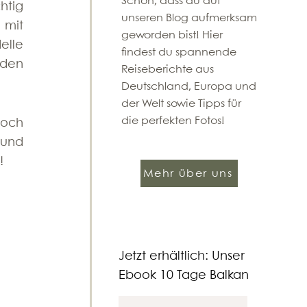
​Schön, dass du auf
tig 
unseren Blog aufmerksam
mit 
geworden bist! Hier
lle 
findest du spannende
 und den 
Reiseberichte aus
Deutschland, Europa und
der Welt sowie Tipps für
die perfekten Fotos!
och 
und 
! 
Mehr über uns
Jetzt erhältlich: Unser
Ebook 10 Tage Balkan