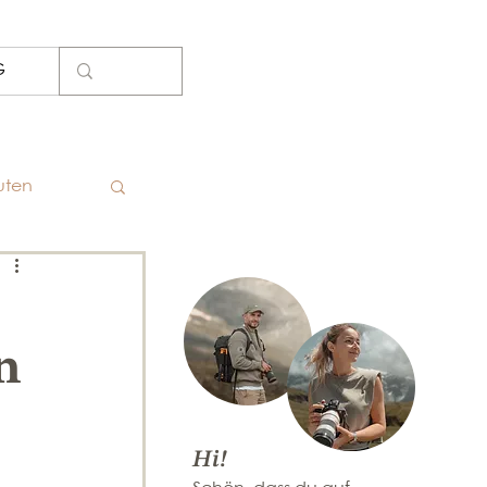
G
uten
n
Hi!