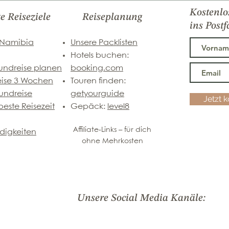
Kostenlo
te Reiseziele
Reiseplanung
ins Postf
 Namibia
Unsere Packlisten
Hotels buchen:
undreise planen
booking.com
eise 3 Wochen
Touren finden:
undreise
getyourguide
Jetzt 
este Reisezeit
Gepäck:
level8
Affiliate-Links – für dich
digkeiten
ohne Mehrkosten
Unsere Social Media Kanäle: