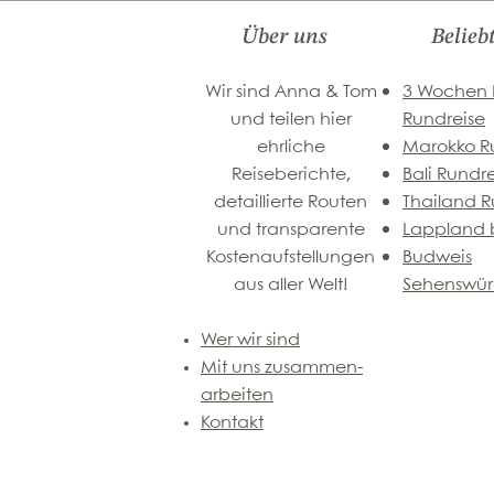
Über uns
Belieb
Wir sind Anna & Tom
3 Wochen
und teilen hier
Rundreise
ehrliche
Marokko R
Reiseberichte,
Bali Rundr
detaillierte Routen
Thailand R
und transparente
Lappland b
Kostenaufstellungen
Budweis
aus aller Welt!
Sehenswür
Wer wir sind
Mit uns zusammen-
arbeiten
Kontakt