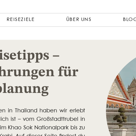
REISEZIELE
ÜBER UNS
BLO
setipps –
ahrungen für
planung
n in Thailand haben wir erlebt
lich ist – vom Großstadttrubel in
m Khao Sok Nationalpark bis zu