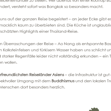
beneinander zu stellen. Wer abends von einer Rooftop Bar 
dert, versteht sofort was Bangkok so besonders macht.
uns auf der ganzen Reise begeistert – an jeder Ecke gibt e
macklich kaum zu überbieten sind. Die Küche ist unglaublic
rschätzten Highlights einer Thailand-Reise.
en Überraschungen der Reise – Ao Nang als entspannte Ba
n Kalksteinfelsen und türkisem Wasser haben uns schlich
starker Regenfälle leider nicht vollständig erkunden – ein 
n wollen.
rfreundlichsten Reiseländer Asiens
– die Infrastruktur ist gu
espektvoller Umgang mit dem
Buddhismus
und den lokalen Tr
enschen dort besonders herzlich.