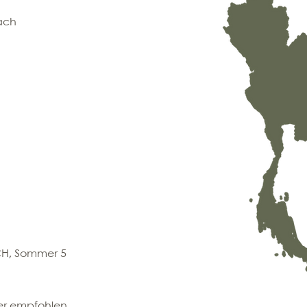
ach
CH, Sommer 5
ter empfohlen