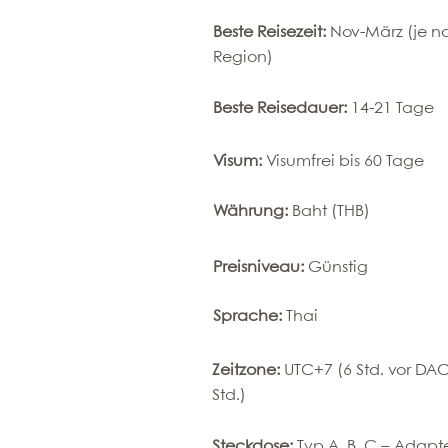
Beste Reisezeit:
Nov-März (je n
Region)
Beste Reisedauer:
14-21 Tage
Visum:
Visumfrei bis 60 Tage
Währung:
Baht (THB)
Preisniveau:
Günstig
Sprache:
Thai
Zeitzone:
UTC+7 (6 Std. vor DA
Std.)
Steckdose:
Typ A, B, C – Adap