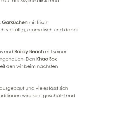
auf die Skyline blickt und
s
Garküchen
mit frisch
h vielfältig, aromatisch und dabei
sis und
Railay Beach
mit seiner
t umgehauen. Den
Khao Sok
Teil den wir beim nächsten
t ausgebaut und vieles lässt sich
aditionen wird sehr geschätzt und