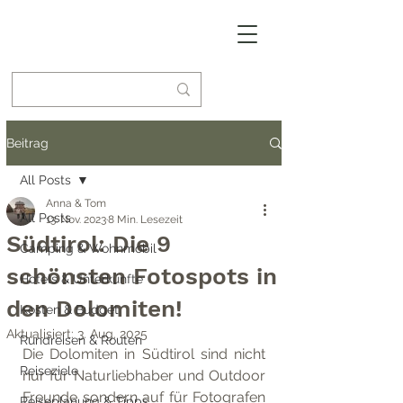
Beitrag
All Posts
Anna & Tom
All Posts
13. Nov. 2023
8 Min. Lesezeit
Südtirol: Die 9
Camping & Wohnmobil
schönsten Fotospots in
Hotels & Unterkünfte
den Dolomiten!
Kosten & Budget
Aktualisiert:
3. Aug. 2025
Rundreisen & Routen
Die Dolomiten in Südtirol sind nicht 
Reiseziele
nur für Naturliebhaber und Outdoor 
Freunde sondern auf für Fotografen 
Reiseplanung & Tipps