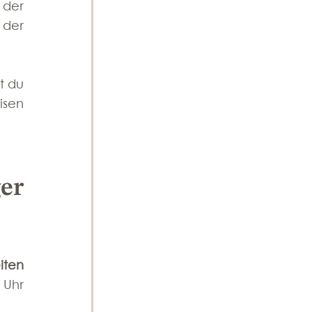
der 
der 
t du 
sen 
r 
iten
Uhr 