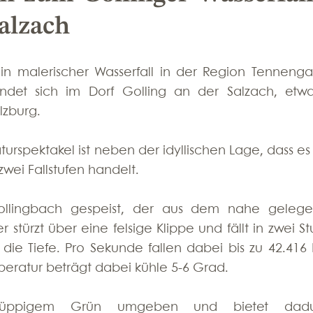
Salzach
 ein malerischer Wasserfall in der Region Tennengau
findet sich im Dorf Golling an der Salzach, etwa
lzburg. 
spektakel ist neben der idyllischen Lage, dass es s
zwei Fallstufen handelt.
ollingbach gespeist, der aus dem nahe gelege
stürzt über eine felsige Klippe und fällt in zwei Stu
ie Tiefe. Pro Sekunde fallen dabei bis zu 42.416 Li
eratur beträgt dabei kühle 5-6 Grad. 
n üppigem Grün umgeben und bietet dadur