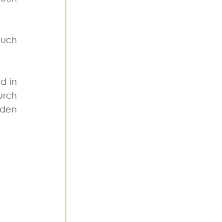
uch 
 in 
rch 
den 