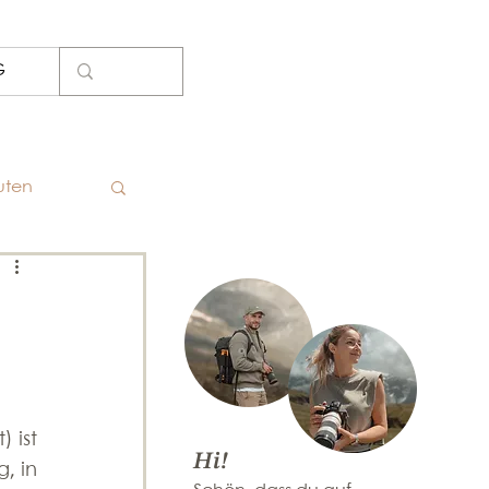
G
uten
ist 
Hi!
 in 