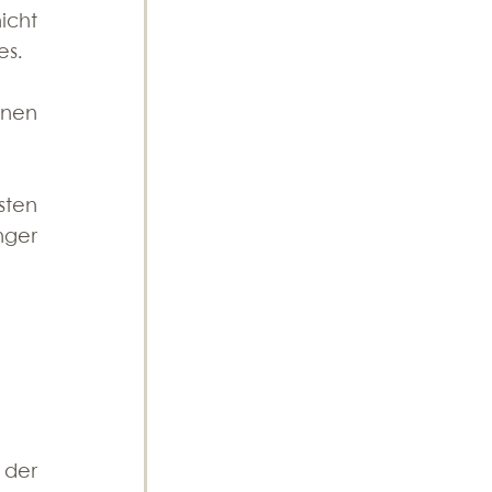
cht 
es.
nen 
sten 
ger 
der 