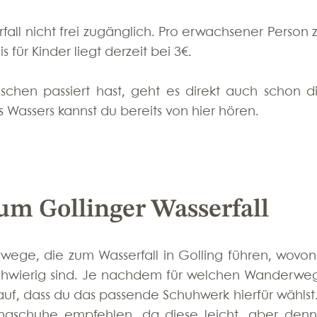
rfall nicht frei zugänglich. Pro erwachsener Person z
eis für Kinder liegt derzeit bei 3€.
en passiert hast, geht es direkt auch schon dir
s Wassers kannst du bereits von hier hören.
um Gollinger Wasserfall
ege, die zum Wasserfall in Golling führen, wovon 
schwierig sind. Je nachdem für welchen Wanderweg
uf, dass du das passende Schuhwerk hierfür wählst. 
ingschuhe empfehlen, da diese leicht, aber denn