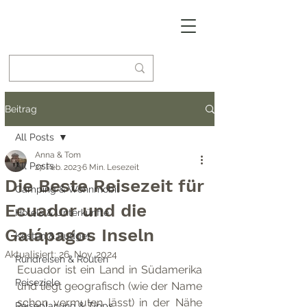
Beitrag
All Posts
Anna & Tom
All Posts
27. Feb. 2023
6 Min. Lesezeit
Die Beste Reisezeit für
Camping & Wohnmobil
Ecuador und die
Hotels & Unterkünfte
Galápagos Inseln
Kosten & Budget
Aktualisiert:
26. Nov. 2024
Rundreisen & Routen
Ecuador ist ein Land in Südamerika 
Reiseziele
und liegt geografisch (wie der Name 
schon vermuten lässt) in der Nähe 
Reiseplanung & Tipps