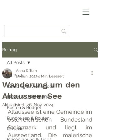
Beitrag
All Posts
Anna & Tom
All Posts
19. Juni 2023
4 Min. Lesezeit
Wanderung um den
Camping & Wohnmobil
Altausseer See
Hotels & Unterkünfte
Aktualisiert:
26. Nov. 2024
Kosten & Budget
Altaussee ist eine Gemeinde im 
Rundreisen & Routen
österreichischen Bundesland 
Steiermark und liegt im 
Reiseziele
Ausseerland. Die malerische 
Reiseplanung & Tipps