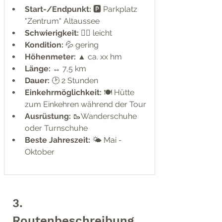
Start-/Endpunkt:
 🅿️ Parkplatz 
"Zentrum" Altaussee
Schwierigkeit: 
🧗‍♂️ leicht
Kondition:
 💦 gering
Höhenmeter: 
▲ ca. xx hm
Länge: 
↔ 7,5 km
Dauer: 
🕑 2 Stunden
Einkehrmöglichkeit:
 🍽️ Hütte 
zum Einkehren während der Tour
Ausrüstung:
 🥾Wanderschuhe 
oder Turnschuhe
Beste Jahreszeit: 
🌤️ Mai - 
Oktober
3. 
Routenbeschreibung 