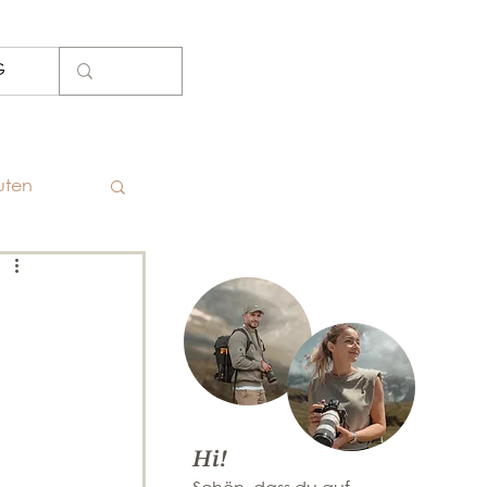
G
uten
Hi!