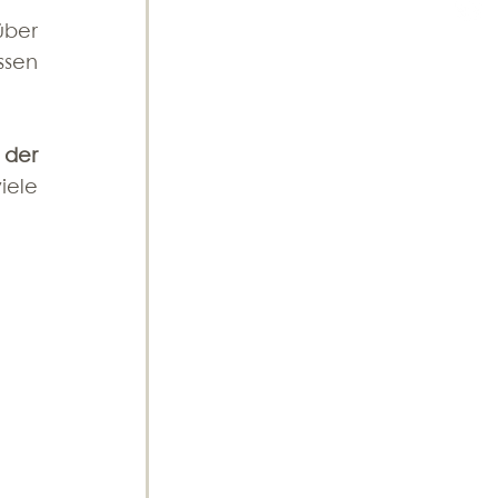
ber 
sen 
der 
ele 