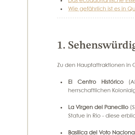
Das ecuadorianische Ess
Wie gefährlich ist es in Qu
1. Sehenswürdig
Zu den Hauptattraktionen in
El Centro Histórico 
(A
herrschaftlichen Kolonia
La Virgen del Panecillo
 (
Statue in Rio - diese erbl
Basilica del Voto Naciona