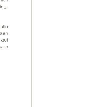
ich 
ngs 
ito 
sen 
gut 
zen 