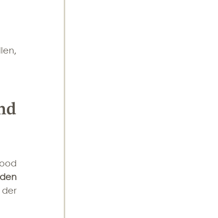
en, 
d 
ood 
nden
der 