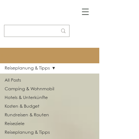
Blog
Reiseplanung & Tipps
All Posts
Camping & Wohnmobil
Hotels & Unterkünfte
Kosten & Budget
Rundreisen & Routen
Reiseziele
Reiseplanung & Tipps