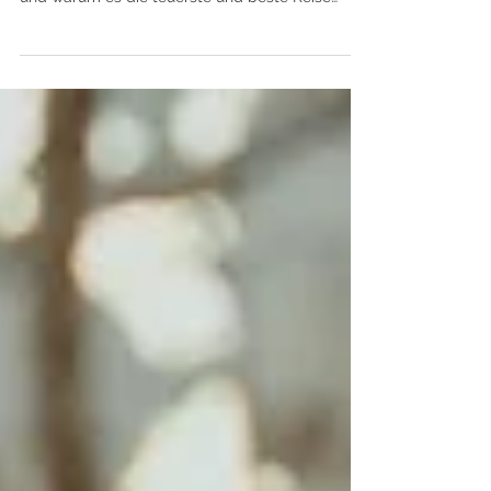
& Svalbard)
Arktis Expedition mit der MS Ortelius – unser
ehrlicher Bericht: Eisbären, Packeis, Kanu-Tour
und warum es die teuerste und beste Reise
unseres Lebens war.