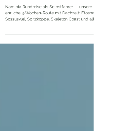
ultimative Reiseführer für
Selbstfahrer
Namibia Rundreise als Selbstfahrer — unsere
ehrliche 3-Wochen-Route mit Dachzelt: Etosha,
Sossusvlei, Spitzkoppe, Skeleton Coast und alle
Tipps die du wirklich brauchst.