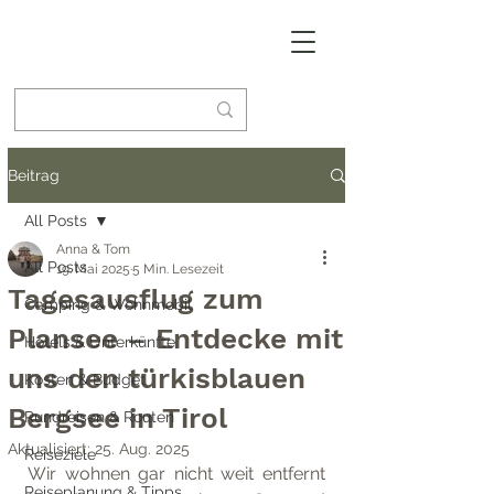
Beitrag
All Posts
Anna & Tom
All Posts
19. Mai 2025
5 Min. Lesezeit
Tagesausflug zum
Camping & Wohnmobil
Plansee – Entdecke mit
Hotels & Unterkünfte
uns den türkisblauen
Kosten & Budget
Bergsee in Tirol
Rundreisen & Routen
Aktualisiert:
25. Aug. 2025
Reiseziele
Wir wohnen gar nicht weit entfernt 
Reiseplanung & Tipps