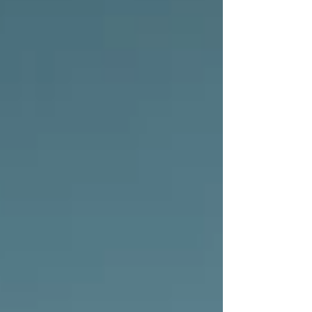
und eine faszinierende Kultur, die man an jeder
Ecke spürt. In diesem Artikel zeigen wir dir
unsere bewährte 3-Wochen-Route durch Bali,
inklusive unserer persönlichen Highlights,
praktischer Tipps, reali