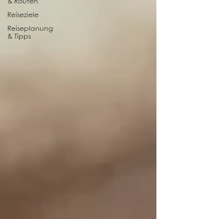
& Routen
Reiseziele
Reiseplanung
& Tipps