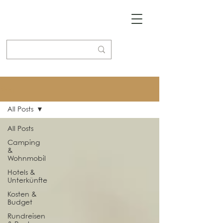
Blog
All Posts
All Posts
Camping
&
Wohnmobil
Hotels &
Unterkünfte
Kosten &
Budget
Rundreisen