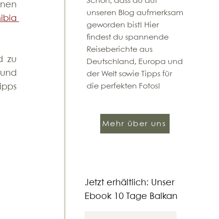
​Schön, dass du auf
nen 
unseren Blog aufmerksam
bia 
geworden bist! Hier
findest du spannende
Reiseberichte aus
 zu 
Deutschland, Europa und
und 
der Welt sowie Tipps für
pps 
die perfekten Fotos!
Mehr über uns
Jetzt erhältlich: Unser
Ebook 10 Tage Balkan