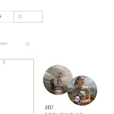
G
uten
Hi!