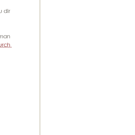
dir 
man 
rch 