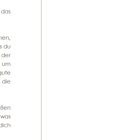
das 
en, 
 du 
er 
 um 
ute 
die 
ßen 
was 
ich 