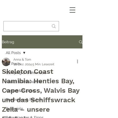
Beitrag
All Posts
Anna & Tom
All Posts
16. Dez. 2024
5 Min. Lesezeit
Skeleton Coast
Camping & Wohnmobil
Namibia: Henties Bay,
Hotels & Unterkünfte
Cape Cross, Walvis Bay
Kosten & Budget
und das Schiffswrack
Rundreisen & Routen
Zeila – unsere
Reiseziele
Reiseplanung & Tipps