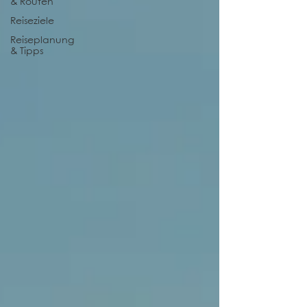
& Routen
Reiseziele
Reiseplanung
& Tipps