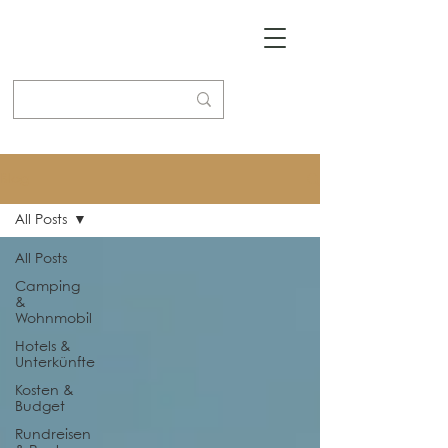
Blog
All Posts
All Posts
Camping
&
Wohnmobil
Hotels &
Unterkünfte
Kosten &
Budget
Rundreisen