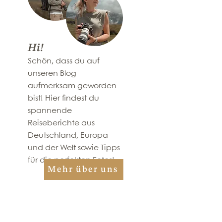
4 ultimative
Top Erlebnisse 
Ausflugsziele in
Deinen Kurzurl
Garmisch-
Bayerischen Wa
Partenkirchen:
Hi!
Geroldsee, Barmsee,
​Schön, dass du auf
Eibsee und Zugspitze
unseren Blog
aufmerksam geworden
bist! Hier findest du
spannende
Reiseberichte aus
Deutschland, Europa
und der Welt sowie Tipps
für die perfekten Fotos!
Mehr über uns