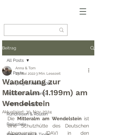
Beitrag
All Posts
Anna & Tom
All Posts
23. Mai 2022
3 Min. Lesezeit
Wanderung zur
Camping & Wohnmobil
Mitteralm (1.199m) am
Hotels & Unterkünfte
Wendelstein
Kosten & Budget
Aktualisiert:
30. Nov. 2024
Rundreisen & Routen
Die 
Mitteralm am Wendelstein
 ist 
Reiseziele
eine Schutzhütte des Deutschen 
Alpenvereins (DAV) in den 
Reiseplanung & Tipps