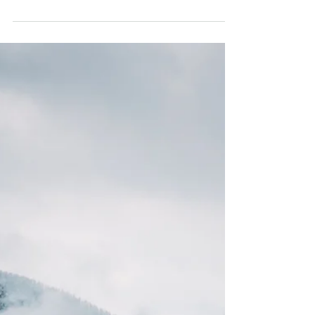
Entdecke unsere Geheimtipps für einen Ausflug
zur berühmten Burg Hohenzollern in Bisingen auf
der Schwäbischen Alb in Baden-Württemberg.